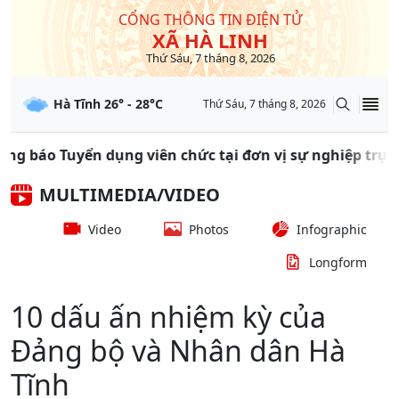
CỔNG THÔNG TIN ĐIỆN TỬ
XÃ HÀ LINH
Thứ Sáu, 7 tháng 8, 2026
Hà Tĩnh
26
° -
28
°C
Thứ Sáu, 7 tháng 8, 2026
báo Tuyển dụng viên chức tại đơn vị sự nghiệp trực thu
MULTIMEDIA/VIDEO
Video
Photos
Infographic
Longform
10 dấu ấn nhiệm kỳ của
Đảng bộ và Nhân dân Hà
Tĩnh