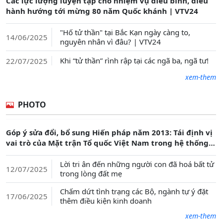
Các lực lượng luyện tập cho nhiệm vụ diễu binh, diễu
hành hướng tới mừng 80 năm Quốc khánh | VTV24
"Hố tử thần" tại Bắc Kạn ngày càng to,
14/06/2025
nguyên nhân vì đâu? | VTV24
Khi “tử thần” rình rập tại các ngã ba, ngã tư!
22/07/2025
xem-them
PHOTO
Góp ý sửa đổi, bổ sung Hiến pháp năm 2013: Tái định vị
vai trò của Mặt trận Tổ quốc Việt Nam trong hệ thống
chính trị
Lời tri ân đến những người con đã hoá bất tử
12/07/2025
trong lòng đất mẹ
Chấm dứt tình trạng các Bộ, ngành tự ý đặt
17/06/2025
thêm điều kiện kinh doanh
xem-them